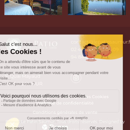
contact@lepatiosaumur.f
02 41 51 20 22
/
06 09
94 84 55
31 Quai Mayaud
49400 SAUMUR
Mentions légales
Politique des Cookies
Politique de confidentialité
Conditions générales de vente
©
2026
Le Patio Saumur. Tous droits réservés. Designed by